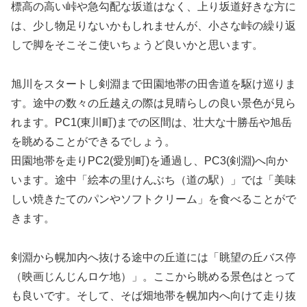
標高の高い峠や急勾配な坂道はなく、上り坂道好きな方に
は、少し物足りないかもしれませんが、小さな峠の繰り返
しで脚をそこそこ使いちょうど良いかと思います。
旭川をスタートし剣淵まで田園地帯の田舎道を駆け巡りま
す。途中の数々の丘越えの際は見晴らしの良い景色が見ら
れます。PC1(東川町)までの区間は、壮大な十勝岳や旭岳
を眺めることができるでしょう。
田園地帯を走りPC2(愛別町)を通過し、PC3(剣淵)へ向か
います。途中「絵本の里けんぶち（道の駅）」では「美味
しい焼きたてのパンやソフトクリーム」を食べることがで
きます。
剣淵から幌加内へ抜ける途中の丘道には「眺望の丘バス停
（映画じんじんロケ地）」。ここから眺める景色はとって
も良いです。そして、そば畑地帯を幌加内へ向けて走り抜