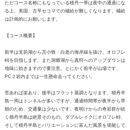
ただコース名称にもなっている積丹一帯は夜中の通過にな
る上、美国、古平セコマでの補給が難しくなります。補給
は計画的にお願いします。
【コース概要】
前半は支笏湖から苫小牧・白老の海岸線を抜け、オロフレ
峠を目指します。また洞爺湖から真狩へのアップダウンは
地味に効きますので要注意。とにかく前半が山場です、
PC２岩内までは一生懸命走ってください。
苦あれば楽あり、後半はフラット基調となります。積丹半
島一周はトンネルが多いですが、通過時間帯が夜半から早
朝のため、交通量は少ないです。夜明けからの奇岩群が続
く積丹半島は絶景そのもの。ダブルレイクにオロフレ峠、
そして積丹半島とバリエーションに富んだ風景を堪能して