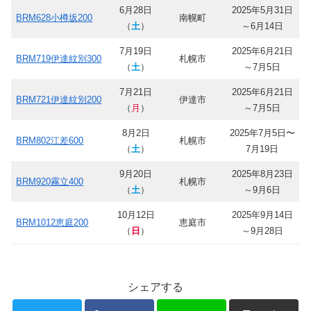
6月28日
2025年5月31日
BRM628小樽坂200
南幌町
（
土
）
～6月14日
7月19日
2025年6月21日
BRM719伊達紋別300
札幌市
（
土
）
～7月5日
7月21日
2025年6月21日
BRM721伊達紋別200
伊達市
（
月
）
～7月5日
8月2日
2025年7月5日〜
BRM802江差600
札幌市
（
土
）
7月19日
9月20日
2025年8月23日
BRM920霧立400
札幌市
（
土
）
～9月6日
10月12日
2025年9月14日
BRM1012恵庭200
恵庭市
（
日
）
～9月28日
シェアする