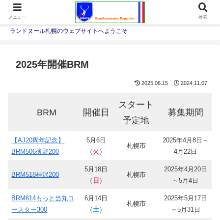
メニュー
検索
ランドヌール札幌のウェブサイトへようこそ
2025年開催BRM
2025.06.15
2024.11.07
スタート
BRM
開催日
募集期間
予定地
【AJ20周年記念】
5月6日
2025年4月8日～
札幌市
BRM506薄野200
（
火
）
4月22日
5月18日
2025年4月20日
BRM518桂沢200
札幌市
（
日
）
～5月4日
BRM614もっと当丸コ
6月14日
2025年5月17日
札幌市
ースター300
（
土
）
～5月31日