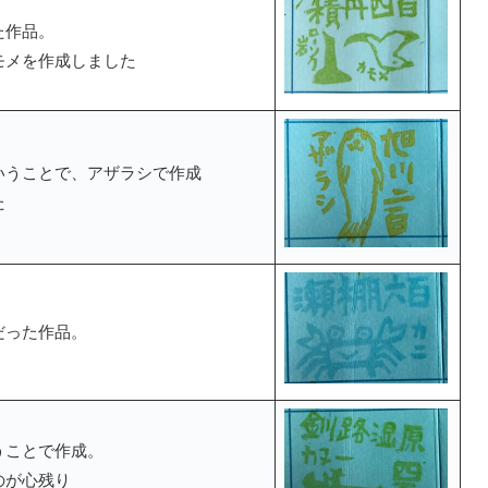
た作品。
モメを作成しました
いうことで、アザラシで作成
た
だった作品。
うことで作成。
のが心残り