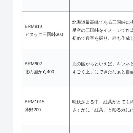
北海道最高峰である三国峠に
BRM819
星空の三国峠をイメージで作成
アタック三国峠300
初めて数字を掘り、枠も作成
BRM902
北の国からといえば、キツネ
北の国から400
すごく上手にできたなぁと自
BRM1015
晩秋深まる中、紅葉がとても
薄野200
さすがに「紅葉」と彫る気に