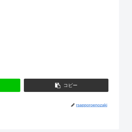
コピー
rsapporoenozaki