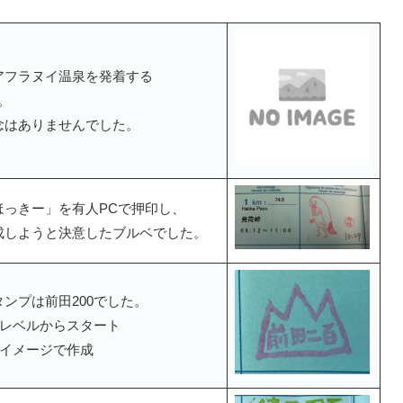
アフラヌイ温泉を発着する
。
念はありませんでした。
っきー」を有人PCで押印し、
成しようと決意したブルベでした。
ンプは前田200でした。
いレベルからスタート
のイメージで作成