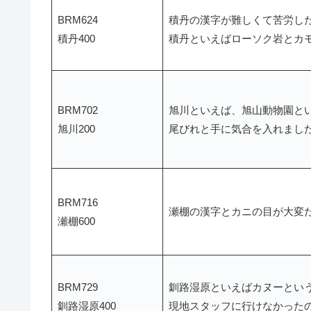
BRM624
積丹の漢字が難しくて苦労し
積丹400
積丹といえばローソク岩とカ
BRM702
旭川といえば、旭山動物園と
旭川200
尾びれと手に気合を入れまし
BRM716
瀬棚の漢字とカニの目が大変
瀬棚600
BRM729
釧路湿原といえばカヌーとい
釧路湿原400
現地スタッフに行けなかった