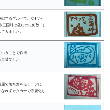
挑戦するブルベで、なぜか
(三国峠は昼なのに何故…)
してみました。
ということで作成
画自賛でした。
綺麗で落ち葉をモチーフに。
はなれずカタカナで誤魔化し