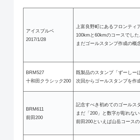
上富良野町にあるフロンティ
アイスブルベ
100kmと60kmのコースでした
2017/1/28
まだゴールスタンプ作成の概
BRM527
既製品のスタンプ「ずーしーほ
十和田クラシック200
次回からゴールスタンプを作
記念すべき初めてのゴールスタ
BRM611
まだ「200」と数字が彫れな
前田200
前田200といえば山岳コース